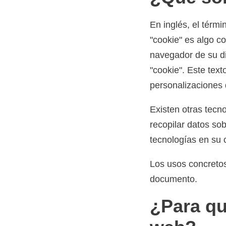
En inglés, el térmi
"cookie" es algo c
navegador de su d
"cookie". Este tex
personalizaciones 
Existen otras tecn
recopilar datos so
tecnologías en su 
Los usos concreto
documento.
¿Para qu