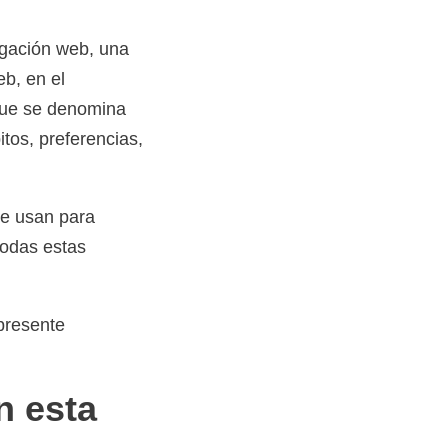
vegación web, una
b, en el
que se denomina
tos, preferencias,
se usan para
todas estas
presente
n esta