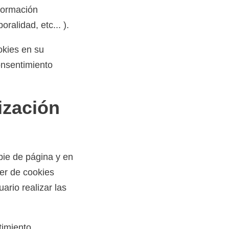
nformación
ralidad, etc... ).
okies en su
consentimiento
ización
pie de página y en
ner de cookies
ario realizar las
timiento