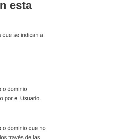
en esta
s que se indican a
o o dominio
do por el Usuario.
o o dominio que no
dos través de las