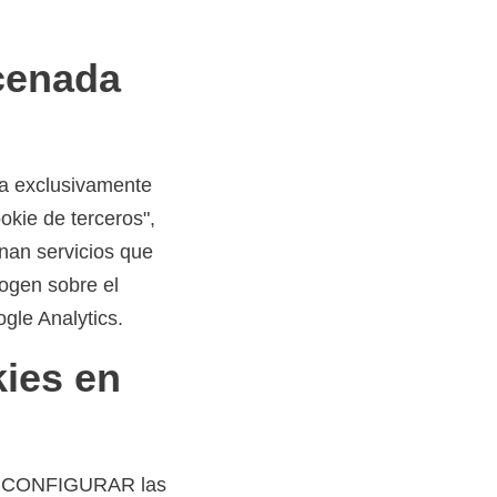
acenada
da exclusivamente
okie de terceros",
nan servicios que
cogen sobre el
ogle Analytics.
kies en
ede CONFIGURAR las